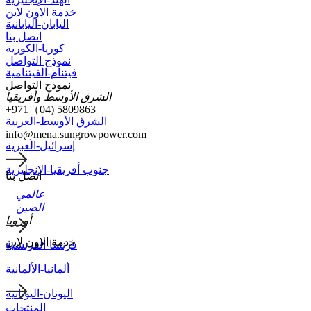
خدمة الاون لاين
اليابان-اليابانية
اتصل بنا
كوريا-الكورية
نموذج التواصل
فيتنام-الفيتنامية
نموذج التواصل
الشرق الأوسط وأفريقيا
+971（04) 5809863
الشرق الأوسط-العربية
info@mena.sungrowpower.com
إسرائيل-العبرية
جنوب أفريقيا-الإنجليزية
اتصل بنا
عالمي
الصين
أوروبا
ﺧدﻣﺔ اﻻون ﻻﯾن
فرنسا-الفرنسية
ألمانيا-الألمانية
اليونان-اليونانية
المنتجات