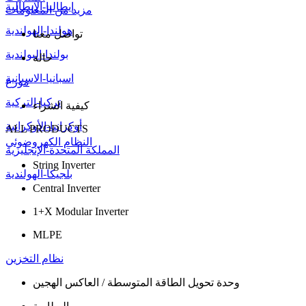
إيطاليا-الإيطالية
مزيد من المعلومات
هولندا-الهولندية
تواصل معنا
بولندا-البولندية
حالة
اسبانيا-الاسبانية
موزع
تركيا-التركية
كيفية الشراء
أوكرانيا-الأوكرانية
ALL PRODUCTS
النظام الكهروضوئي
المملكة المتحدة-الإنجليزية
String Inverter
بلجيكا-الهولندية
Central Inverter
1+X Modular Inverter
MLPE
نظام التخزين
وحدة تحويل الطاقة المتوسطة / العاكس الهجين