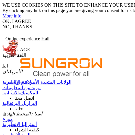
WE USE COOKIES ON THIS SITE TO ENHANCE YOUR USE
By clicking any link on this page you are giving your consent for us t
More info
OK, I AGREE
NO, THANKS
|
Online experience Hall
|
LANGUAGE
اللغة العربية
اﻟﺑﻠ
الأمريكتان
الدعم و الصيانة
الولايات المتحدة الأمريكية-الإنجليزية
مزيد من المعلومات
المكسيك-الاسبانية
اتصل معنا
البرازيل-البرتغالية
حالة
آسيا / المحيط الهادئ
موزع
أستراليا-الإنجليزية
كيفية الشراء
الهند-الإنجليزية