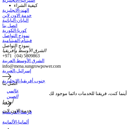
أستراليا-الإنجليزية
كيفية الشراء
الهند-الإنجليزية
خدمة الاون لاين
اليابان-اليابانية
اتصل بنا
كوريا-الكورية
نموذج التواصل
فيتنام-الفيتنامية
نموذج التواصل
الشرق الأوسط وأفريقيا
+971（04) 5809863
الشرق الأوسط-العربية
info@mena.sungrowpower.com
إسرائيل-العبرية
جنوب أفريقيا-الإنجليزية
اتصل بنا
عالمي
أينما كنت، فريقنا للخدمات دائما موجود لك
الصين
أوروبا
ﺧدﻣﺔ اﻻون ﻻﯾن
فرنسا-الفرنسية
يسعدنا أن نسمع منك
ألمانيا-الألمانية