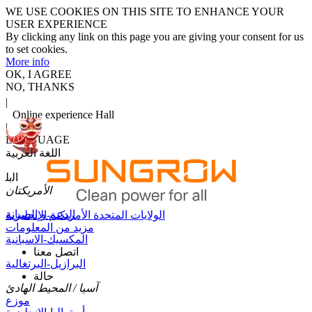
WE USE COOKIES ON THIS SITE TO ENHANCE YOUR
USER EXPERIENCE
By clicking any link on this page you are giving your consent for us
to set cookies.
More info
OK, I AGREE
NO, THANKS
|
Online experience Hall
|
LANGUAGE
اللغة العربية
اﻟﺑﻠ
الأمريكتان
الدعم و الصيانة
الولايات المتحدة الأمريكية-الإنجليزية
مزيد من المعلومات
المكسيك-الاسبانية
اتصل معنا
البرازيل-البرتغالية
حالة
آسيا / المحيط الهادئ
موزع