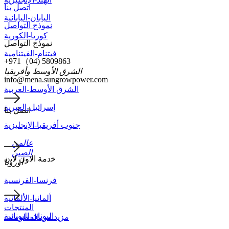
اتصل بنا
اليابان-اليابانية
نموذج التواصل
كوريا-الكورية
نموذج التواصل
فيتنام-الفيتنامية
+971（04) 5809863
الشرق الأوسط وأفريقيا
info@mena.sungrowpower.com
الشرق الأوسط-العربية
إسرائيل-العبرية
اتصل بنا
جنوب أفريقيا-الإنجليزية
عالمي
الصين
ﺧدﻣﺔ اﻻون ﻻﯾن
أوروبا
فرنسا-الفرنسية
ألمانيا-الألمانية
المنتجات
اليونان-اليونانية
مزيد من المعلومات