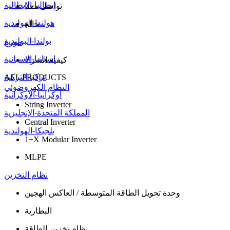
إيطاليا-الإيطالية
تواصل معنا
هولندا-الهولندية
حالة
بولندا-البولندية
موزع
اسبانيا-الاسبانية
كيفية الشراء
تركيا-التركية
ALL PRODUCTS
النظام الكهروضوئي
أوكرانيا-الأوكرانية
String Inverter
المملكة المتحدة-الإنجليزية
Central Inverter
بلجيكا-الهولندية
1+X Modular Inverter
MLPE
نظام التخزين
وحدة تحويل الطاقة المتوسطة / العاكس الهجين
البطاریة
نظام تخزین الطاقة