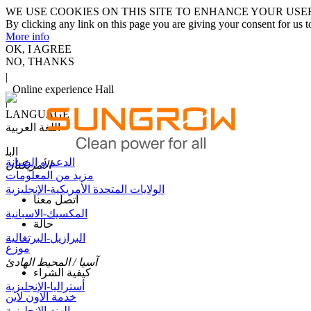
WE USE COOKIES ON THIS SITE TO ENHANCE YOUR USE
By clicking any link on this page you are giving your consent for us t
More info
OK, I AGREE
NO, THANKS
|
Online experience Hall
|
LANGUAGE
اللغة العربية
اﻟﺑﻠ
الدعم و الصيانة
الأمريكتان
مزيد من المعلومات
الولايات المتحدة الأمريكية-الإنجليزية
اتصل معنا
المكسيك-الاسبانية
حالة
البرازيل-البرتغالية
موزع
آسيا / المحيط الهادئ
كيفية الشراء
أستراليا-الإنجليزية
خدمة الاون لاين
الهند-الإنجليزية