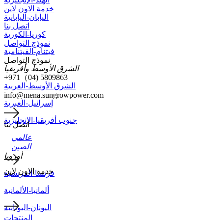
خدمة الاون لاين
اليابان-اليابانية
اتصل بنا
كوريا-الكورية
نموذج التواصل
فيتنام-الفيتنامية
نموذج التواصل
الشرق الأوسط وأفريقيا
+971（04) 5809863
الشرق الأوسط-العربية
info@mena.sungrowpower.com
إسرائيل-العبرية
جنوب أفريقيا-الإنجليزية
اتصل بنا
عالمي
الصين
أوروبا
ﺧدﻣﺔ اﻻون ﻻﯾن
فرنسا-الفرنسية
ألمانيا-الألمانية
اليونان-اليونانية
المنتجات