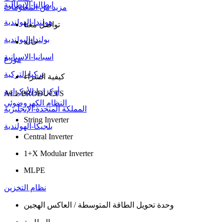
إيطاليا-الإيطالية
مزيد من المعلومات
هولندا-الهولندية
تواصل معنا
بولندا-البولندية
حالة
اسبانيا-الاسبانية
موزع
تركيا-التركية
كيفية الشراء
أوكرانيا-الأوكرانية
ALL PRODUCTS
النظام الكهروضوئي
المملكة المتحدة-الإنجليزية
String Inverter
بلجيكا-الهولندية
Central Inverter
1+X Modular Inverter
MLPE
نظام التخزين
وحدة تحويل الطاقة المتوسطة / العاكس الهجين