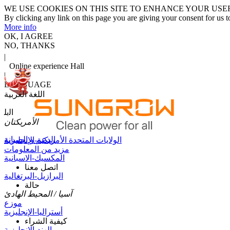
WE USE COOKIES ON THIS SITE TO ENHANCE YOUR USE
By clicking any link on this page you are giving your consent for us t
More info
OK, I AGREE
NO, THANKS
|
Online experience Hall
|
LANGUAGE
اللغة العربية
اﻟﺑﻠ
الأمريكتان
الدعم و الصيانة
الولايات المتحدة الأمريكية-الإنجليزية
مزيد من المعلومات
المكسيك-الاسبانية
اتصل معنا
البرازيل-البرتغالية
حالة
آسيا / المحيط الهادئ
موزع
أستراليا-الإنجليزية
كيفية الشراء
الهند-الإنجليزية